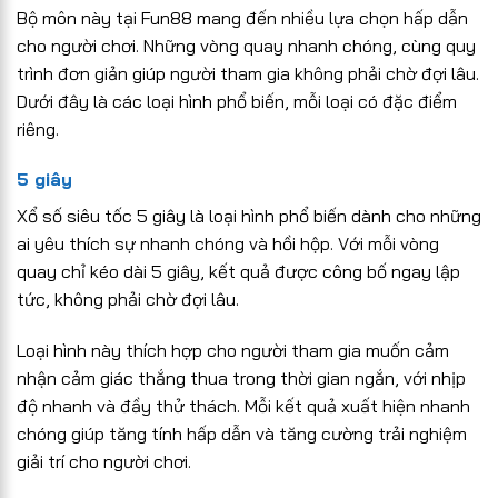
Bộ môn này tại Fun88 mang đến nhiều lựa chọn hấp dẫn
cho người chơi. Những vòng quay nhanh chóng, cùng quy
trình đơn giản giúp người tham gia không phải chờ đợi lâu.
Dưới đây là các loại hình phổ biến, mỗi loại có đặc điểm
riêng.
5 giây
Xổ số siêu tốc 5 giây là loại hình phổ biến dành cho những
ai yêu thích sự nhanh chóng và hồi hộp. Với mỗi vòng
quay chỉ kéo dài 5 giây, kết quả được công bố ngay lập
tức, không phải chờ đợi lâu.
Loại hình này thích hợp cho người tham gia muốn cảm
nhận cảm giác thắng thua trong thời gian ngắn, với nhịp
độ nhanh và đầy thử thách. Mỗi kết quả xuất hiện nhanh
chóng giúp tăng tính hấp dẫn và tăng cường trải nghiệm
giải trí cho người chơi.