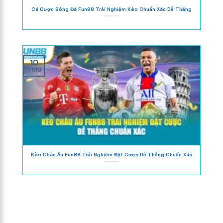
Cá Cược Bóng Đá Fun88 Trải Nghiệm Kèo Chuẩn Xác Dễ Thắng
10
Th10
Kèo Châu Âu Fun88 Trải Nghiệm Đặt Cược Dễ Thắng Chuẩn Xác