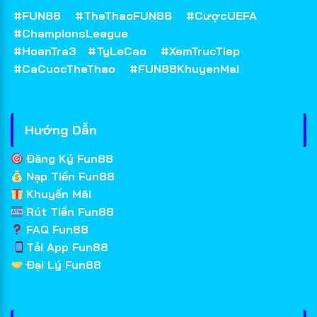
#FUN88
#TheThaoFUN88
#CượcUEFA
#ChampionsLeague
#HoanTra3
#TyLeCao
#XemTrucTiep
#CaCuocTheThao
#FUN88KhuyenMai
Hướng Dẫn
Đăng Ký Fun88
Nạp Tiền Fun88
Khuyến Mãi
Rút Tiền Fun8
8
FAQ Fun88
Tải App Fun88
Đại Lý Fun88