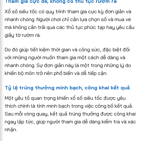
Tham gia cực để, không có thủ tục rườm rà
Xổ số siêu tốc có quy trình tham gia cực kỳ đơn giản và
nhanh chóng. Người chơi chỉ cần lựa chọn số và mua vé
mà không cần trải qua các thủ tục phức tạp hay yêu cầu
giấy tờ rườm rà.
Do đó giúp tiết kiệm thời gian và công sức, đặc biệt đối
với những người muốn tham gia một cách dễ dàng và
nhanh chóng. Sự đơn giản này là một trong những lý do
khiến bộ môn trở nên phổ biến và dễ tiếp cận.
Tỷ lệ trúng thưởng minh bạch, công khai kết quả
Một yếu tố quan trọng khiến xổ số siêu tốc được yêu
thích chính là tính minh bạch trong việc công bố kết quả.
Sau mỗi vòng quay, kết quả trúng thưởng được công khai
ngay lập tức, giúp người tham gia dễ dàng kiểm tra và xác
nhận.