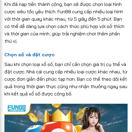
Khi đã nạp tiền thành công, bạn sẽ được chọn loại hình
cược siêu tốc yêu thích. Fun88 cung cấp nhiều loại hình
với thời gian quay khác nhau, từ 5 giây đến 5 phút. Bạn
có thể dễ dàng lựa chọn cách thức phù hợp với sở thích
và thời gian của mình, giúp trải nghiệm chơi thêm phần
thú vị.
Chọn số và đặt cược
Sau khi chọn loại xổ số, bạn chỉ cần chọn giá trị cụ thể và
đặt cược. Nhà cái cung cấp nhiều loại cược khác nhau, từ
cược đơn giản đến phức tạp hơn. Bạn có thể theo dõi kết
quả trong thời gian thực cũng như nhận thưởng ngay sau
khi kết quả xổ số được công bố.