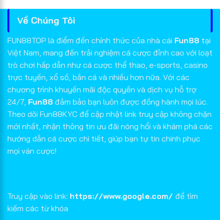
Về Chúng Tôi
FUN88TOP là điểm đến chính thức của nhà cái
Fun88
tại
Việt Nam, mang đến trải nghiệm cá cược đỉnh cao với loạt
trò chơi hấp dẫn như cá cược thể thao, e-sports, casino
trực tuyến, xổ số, bắn cá và nhiều hơn nữa. Với các
chương trình khuyến mãi độc quyền và dịch vụ hỗ trợ
24/7,
Fun88
đảm bảo bạn luôn được đồng hành mọi lúc.
Theo dõi Fun88KYC để cập nhật link truy cập không chặn
mới nhất, nhận thông tin ưu đãi nóng hổi và khám phá các
hướng dẫn cá cược chi tiết, giúp bạn tự tin chinh phục
mọi ván cược!
Truy cập vào link:
https://www.google.com/
để tìm
kiếm các từ khóa