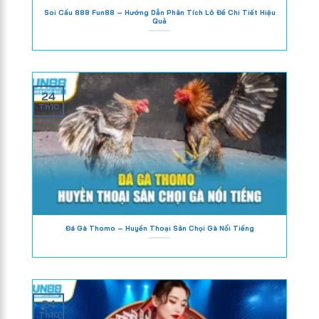
Soi Cầu 888 Fun88 – Hướng Dẫn Phân Tích Lô Đề Chi Tiết Hiệu
Quả
24
Th10
Đá Gà Thomo – Huyền Thoại Sân Chọi Gà Nổi Tiếng
24
Th10