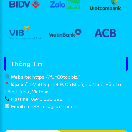
Thông Tin
Website:
https://fun88top.biz/
Địa chỉ:
12/56 Ng. 104 Đ. Cổ Nhuế, Cổ Nhuế, Bắc Từ
Liêm, Hà Nội, Vietnam
Hotline:
0943 230 398
Email:
fun88top@gmail.com